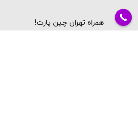
همراه تهران چین پارت!
تماس با ما
راه ارتباطی با
تجربه ای متفاوت با تهران
چین پارت!
ما !
ما در فروشگاه لوازم یدکی تهران چین
آدرس: خیابان
با هشت سال پیشینه فعالیت در
ملت، کوچه
زمینه لوازم یدکی خودرو های چینی
میرشریفی، پاساژ
هدفمان ارائه خدمات سریع و با
آرمان خودرو
ضمانت کیفیت کالاست.تهران چین با
داشتن کادر با تجربه و متخصص در
واتساپ: