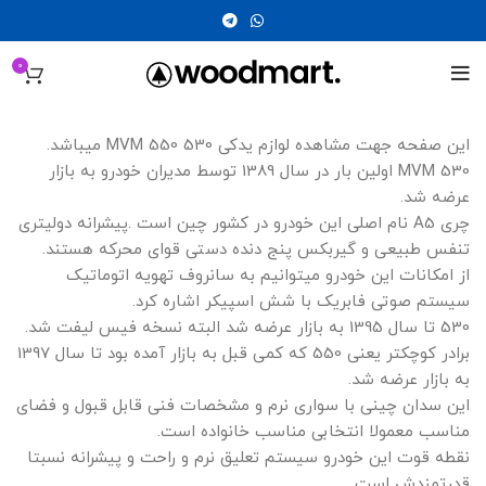
0
این صفحه جهت مشاهده لوازم یدکی 530 550 MVM میباشد.
MVM 530 اولین بار در سال 1389 توسط مدیران خودرو به بازار
عرضه شد.
چری A5 نام اصلی این خودرو در کشور چین است .پیشرانه دولیتری
تنفس طبیعی و گیربکس پنج دنده دستی قوای محرکه هستند.
از امکانات این خودرو میتوانیم به سانروف تهویه اتوماتیک
سیستم صوتی فابریک با شش اسپیکر اشاره کرد.
530 تا سال 1395 به بازار عرضه شد البته نسخه فیس لیفت شد.
برادر کوچکتر یعنی 550 که کمی قبل به بازار آمده بود تا سال 1397
به بازار عرضه شد.
این سدان چینی با سواری نرم و مشخصات فنی قابل قبول و فضای
مناسب معمولا انتخابی مناسب خانواده است.
نقطه قوت این خودرو سیستم تعلیق نرم و راحت و پیشرانه نسبتا
قدرتمندش است.